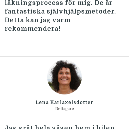
läkningsprocess för mig. De är
fantastiska självhjälpsmetoder.
Detta kan jag varm
rekommendera!
Lena
Karlaxelsdotter
Deltagare
Jag grät hela vägen hem i bilen