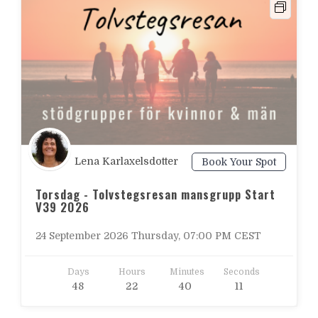
Lena Karlaxelsdotter
Book Your Spot
Torsdag - Tolvstegsresan mansgrupp Start
V39 2026
24 September 2026 Thursday, 07:00 PM CEST
Days
Hours
Minutes
Seconds
4
8
2
2
4
0
0
9