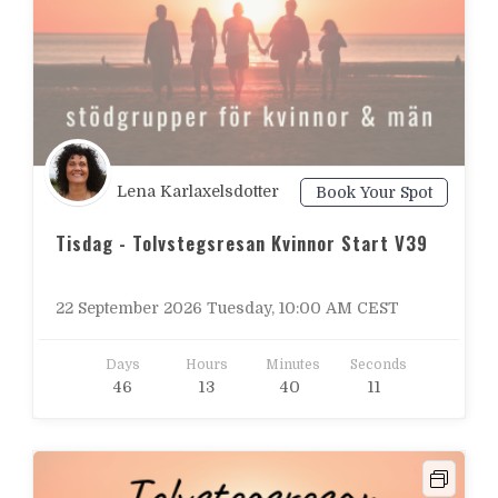
Lena Karlaxelsdotter
Book Your Spot
Tisdag - Tolvstegsresan Kvinnor Start V39
22 September 2026 Tuesday, 10:00 AM CEST
Days
Hours
Minutes
Seconds
4
6
1
3
4
0
0
9