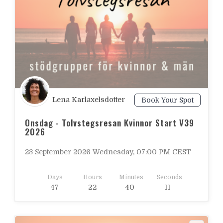
Lena Karlaxelsdotter
Book Your Spot
Onsdag - Tolvstegsresan Kvinnor Start V39
2026
23 September 2026 Wednesday, 07:00 PM CEST
Days
Hours
Minutes
Seconds
4
7
2
2
4
0
0
9