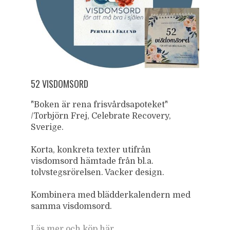
52 VISDOMSORD
"Boken är rena frisvårdsapoteket"
/Torbjörn Frej, Celebrate Recovery,
Sverige.
Korta, konkreta texter utifrån
visdomsord hämtade från bl.a.
tolvstegsrörelsen. Vacker design.
Kombinera med blädderkalendern med
samma visdomsord.
Läs mer och köp här