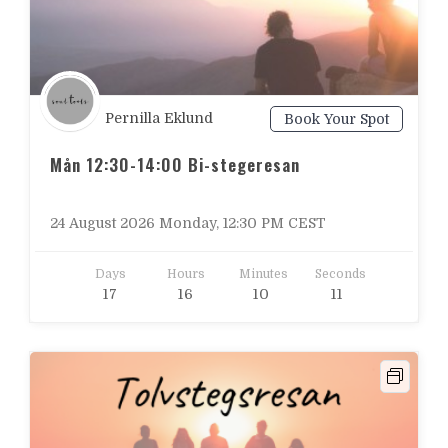
Pernilla Eklund
Book Your Spot
Mån 12:30-14:00 Bi-stegeresan
24 August 2026 Monday, 12:30 PM CEST
Days
Hours
Minutes
Seconds
1
7
1
6
1
0
0
9