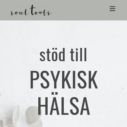
Toggl
navig
stöd till
PSYKISK
HÄLSA