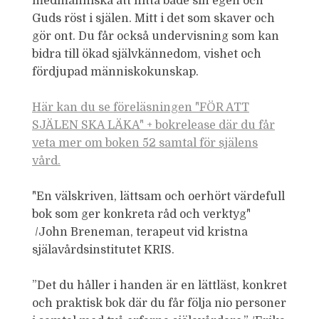
medmänniska att hitta både sin egen och
Guds röst i själen. Mitt i det som skaver och
gör ont. Du får också undervisning som kan
bidra till ökad självkännedom, vishet och
fördjupad människokunskap.
Här kan du se föreläsningen "FÖR ATT
SJÄLEN SKA LÄKA" + bokrelease där du får
veta mer om boken 52 samtal för själens
vård.
"En välskriven, lättsam och oerhört värdefull
bok som ger konkreta råd och verktyg"
/John Breneman, terapeut vid kristna
själavårdsinstitutet KRIS.
”Det du håller i handen är en lättläst, konkret
och praktisk bok där du får följa nio personer