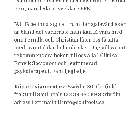
i samtal med två erfarna själavårdare.” /Erika
Bergman, ledarutvecklare EFK
"Att få befinna sig i ett rum där själavård sker
är bland det vackraste man kan få vara med
om. Pernilla och Christian låter oss få sitta
med i samtal där helande sker. Jag vill varmt
rekommendera boken till oss alla." /Ulrika
Ernvik Socionom och legitimerad
psykoterapeut, Familjeglädje
Köp ett signerat ex:
Swisha 300 kr (inkl
frakt) till Soul Tools 123 39 48 569 Skriv din
adress i ett mail till info@soultools.se