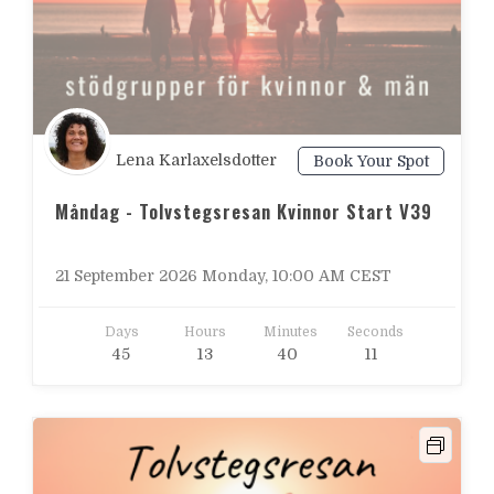
Lena Karlaxelsdotter
Book Your Spot
Måndag - Tolvstegsresan Kvinnor Start V39
21 September 2026 Monday, 10:00 AM CEST
Days
Hours
Minutes
Seconds
4
5
1
3
4
0
0
9