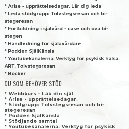
* Arise - upprättelsedagar. Lär dig leda
* Leda stödgrupp: Tolvstegsresan och bi-
stegeresan
* Fortbildning i självård - case och öva bi-
stegen
* Handledning för själavårdare
* Podden SjälKänsla
* Youtubekanalerna: Verktyg för psykisk hälsa,
ART, Tolvstegsresan
* Böcker
DU SOM BEHÖVER STÖD
* Webbkurs - Läk din själ
* Arise - upprättelsedagar.
* Stödgrupp: Tolvstegsresan och bi-
stegeresan
* Podden SjälKänsla
* Stödjande samtal
* Youtubekanalerna: Verktyg för psykisk